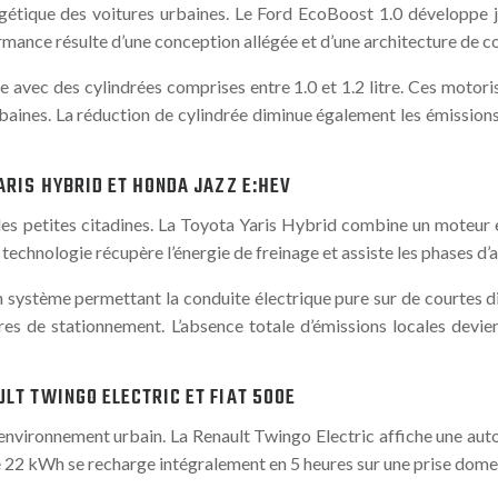
ergétique des voitures urbaines. Le Ford EcoBoost 1.0 développ
formance résulte d’une conception allégée et d’une architecture de 
avec des cylindrées comprises entre 1.0 et 1.2 litre. Ces motorisa
aines. La réduction de cylindrée diminue également les émissions p
ARIS HYBRID ET HONDA JAZZ E:HEV
 des petites citadines. La Toyota Yaris Hybrid combine un moteur e
echnologie récupère l’énergie de freinage et assiste les phases d’a
 système permettant la conduite électrique pure sur de courtes di
es de stationnement. L’absence totale d’émissions locales devien
LT TWINGO ELECTRIC ET FIAT 500E
 environnement urbain. La Renault Twingo Electric affiche une a
de 22 kWh se recharge intégralement en 5 heures sur une prise dome