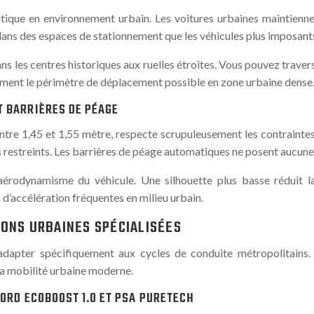
itique en environnement urbain. Les voitures urbaines maintienne
 dans des espaces de stationnement que les véhicules plus imposants
ans les centres historiques aux ruelles étroites. Vous pouvez traver
lement le périmètre de déplacement possible en zone urbaine dense
T BARRIÈRES DE PÉAGE
tre 1,45 et 1,55 mètre, respecte scrupuleusement les contraintes 
s restreints. Les barrières de péage automatiques ne posent aucune 
’aérodynamisme du véhicule. Une silhouette plus basse réduit l
d’accélération fréquentes en milieu urbain.
ONS URBAINES SPÉCIALISÉES
dapter spécifiquement aux cycles de conduite métropolitains. C
 la mobilité urbaine moderne.
FORD ECOBOOST 1.0 ET PSA PURETECH