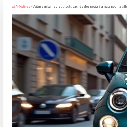
/
Modèles
/ Voiture urbaine : les atouts cachés des petits formats pour la vill