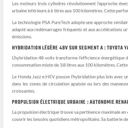
Les moteurs trois cylindres révolutionnent l’approche én
urbaine inférieure à 6 litres aux 100 kilomètres. Cette per
La technologie PSA PureTech adopte une approche similaire 
adapté aux redémarrages fréquents et aux accélérations urb
émissions.
HYBRIDATION LÉGÈRE 48V SUR SEGMENT A : TOYOTA Y
L’hybridation 48 volts transforme l’efficience énergétique
consommation mixte de 3.8 litres aux 100 kilomètres. Cette t
Le Honda Jazz e:HEV pousse l’hybridation plus loin avec un
dans les zones de circulation apaisée ou lors des manœuvr
croissantes.
PROPULSION ÉLECTRIQUE URBAINE : AUTONOMIE RENAU
La propulsion électrique trouve sa pertinence maximale en
couvrir les besoins quotidiens métropolitains. Sa batterie 