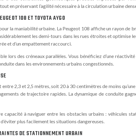
ut en préservant l’agilité nécessaire à la circulation urbaine dens
EUGEOT 108 ET TOYOTA AYGO
our la maniabilité urbaine. La Peugeot 108 affiche un rayon de b
onsidérablement les demi-tours dans les rues étroites et optimise 
brée et d’un empattement raccourci.
ble lors des créneaux parallèles. Vous bénéficiez d’une réactivi
e conduite dans les environnements urbains congestionnés.
NSE
entre 2,3 et 2,5 mètres, soit 20 à 30 centimètres de moins qu’un
changements de trajectoire rapides. La dynamique de conduite gagne
re capacité à naviguer entre les obstacles urbains : véhicules sta
 d’éviter plus facilement les situations dangereuses.
TRAINTES DE STATIONNEMENT URBAIN