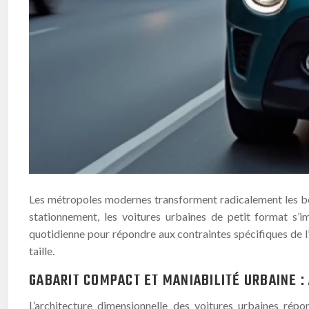
Les métropoles modernes transforment radicalement les besoi
stationnement, les voitures urbaines de petit format s’
quotidienne pour répondre aux contraintes spécifiques de l
taille.
GABARIT COMPACT ET MANIABILITÉ URBAINE 
L’architecture dimensionnelle des voitures urbaines rép