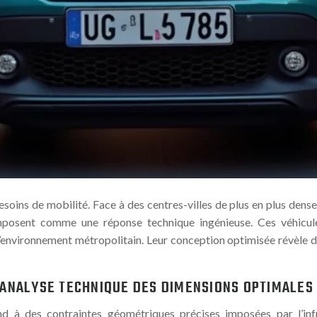
ns de mobilité. Face à des centres-villes de plus en plus denses,
imposent comme une réponse technique ingénieuse. Ces véhicule
’environnement métropolitain. Leur conception optimisée révèle d
: ANALYSE TECHNIQUE DES DIMENSIONS OPTIMALES
ond à des contraintes géométriques précises imposées par l’inf